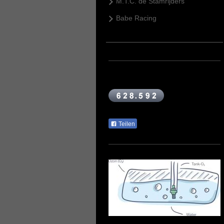
M.T.C. de Stamrijders
Babe Racing
Teilen