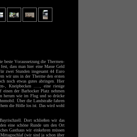
ie beste Voraussetzung die Thermen-
fest, dass man hier eine Masse Geld
 für zwei Stunden insgesamt 44 Euro
em wir uns in der Therme den ersten
och noch etwas gutes abringen. Hier
en-, Kneipbecken .....,
eine riesige
uf einen der Barhocker Platz nehmen
hen herum wie im Flug und so drücke
nmobil. Über die Landstraße fahren
chem die Hölle los ist. Das wird wohl
Bayrischzell. Dort schließen wir das
den eine schöne Runde um den Ort
lches Gasthaus wir einkehren müssen
ittagsschlaf (wir sind ja schon über