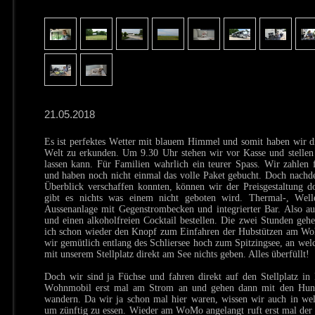
21.05.2018
Es ist perfektes Wetter mit blauem Himmel und somit haben wir d
Welt zu erkunden. Um 9.30 Uhr stehen wir vor Kasse und stellen 
lassen kann. Für Familien wahrlich ein teurer Spass. Wir zahlen
und haben noch nicht einmal das volle Paket gebucht. Doch nachd
Überblick verschaffen konnten, können wir der Preisgestaltung d
gibt es nichts was einem nicht geboten wird. Thermal-, Well
Aussenanlage mit Gegenstrombecken und integrierter Bar. Also a
und einen alkoholfreien Cocktail bestellen. Die zwei Stunden ge
ich schon wieder den Knopf zum Einfahren der Hubstützen am Woh
wir gemütlich entlang des Schliersee hoch zum Spitzingsee, an wel
mit unserem Stellplatz direkt am See nichts geben. Alles überfüllt!
Doch wir sind ja Füchse und fahren direkt auf den Stellplatz in 
Wohnmobil erst mal am Strom an und gehen dann mit den Hun
wandern. Da wir ja schon mal hier waren, wissen wir auch in we
um zünftig zu essen. Wieder am WoMo angelangt ruft erst mal der M