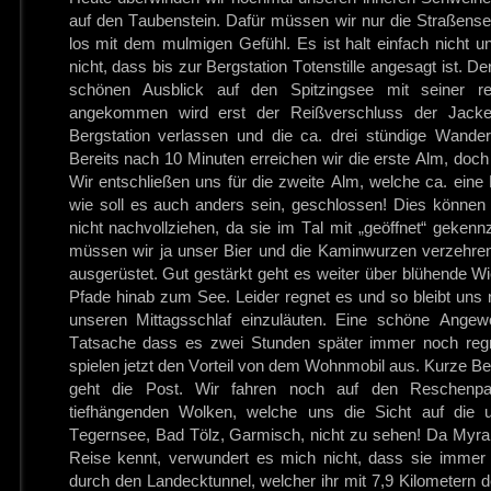
auf den Taubenstein. Dafür müssen wir nur die Straßens
los mit dem mulmigen Gefühl. Es ist halt einfach nicht 
nicht, dass bis zur Bergstation Totenstille angesagt ist. De
schönen Ausblick auf den Spitzingsee mit seiner rei
angekommen wird erst der Reißverschluss der Jacke
Bergstation verlassen und die ca. drei stündige Wander
Bereits nach 10 Minuten erreichen wir die erste Alm, doch 
Wir entschließen uns für die zweite Alm, welche ca. eine 
wie soll es auch anders sein, geschlossen! Dies können
nicht nachvollziehen, da sie im Tal mit „geöffnet“ gekennz
müssen wir ja unser Bier und die Kaminwurzen verzehren
ausgerüstet. Gut gestärkt geht es weiter über blühende 
Pfade hinab zum See. Leider regnet es und so bleibt uns ni
unseren Mittagsschlaf einzuläuten. Eine schöne Angew
Tatsache dass es zwei Stunden später immer noch regn
spielen jetzt den Vorteil von dem Wohnmobil aus. Kurze B
geht die Post. Wir fahren noch auf den Reschenpa
tiefhängenden Wolken, welche uns die Sicht auf die 
Tegernsee, Bad Tölz, Garmisch, nicht zu sehen! Da Myra 
Reise kennt, verwundert es mich nicht, dass sie immer
durch den Landecktunnel, welcher ihr mit 7,9 Kilometern de