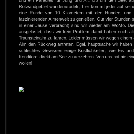
und ein Paradies für Jung und Alt. Ob um den See, au
Rotwandgebiet wandern/radeln, hier kommt jeder auf sein
eine Runde von 10 Kilometern mit den Hunden, und 
faszinierenden Almenwelt zu genießen. Gut vier Stunden s
in einer Jause verbracht) sind wir wieder am WoMo. D
ausgelastet, dass wir kein Problem damit haben noch all
Traunsteinalm zu fahren. Leider müssen wir wegen einem 
Alm den Rückweg antreten. Egal, hauptsache wir haben u
schlechtes Gewissen einige Köstlichkeiten, wie Eis und 
Konditorei direkt am See zu verzehren. Von uns hat nie e
wollen!