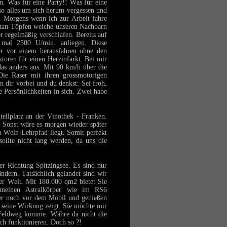
en. Was für eine Party!! Was für eine
so alles um sich herum vergessen und
. Morgens wenn ich zur Arbeit fahre
Titan-Töpfen welche unseren Nachbarn
er regelmäßig verschlafen. Bereits auf
 mal 2500 U/min. anliegen. Diese
er vor einem herausfahren ohne den
aktoren für einen Herzinfarkt. Bei mir
s anders aus. Mit 90 km/h über die
Die Raser mit ihren grossmotorigen
n dir vorbei und du denkst: Sei froh,
 Persönlichkeiten in sich. Zwei habe
tellplatz an der Vinothek - Franken.
t. Sonst wäre es morgen wieder später
m Wein-Lehrpfad liegt. Somit perfekt
llte nicht lang werden, da uns die
r Richtung Spitzingsee. Es sind nur
dern. Tatsächlich gelandet sind wir
er Welt. Mit 180.000 qm2 bietet Sie
he meinen Astralkörper wie im RS6
aber noch vor dem Mobil und genießen
 seine Wirkung zeigt. Sie möchte mir
Feldweg komme. Währe da nicht die
ch funktionieren. Doch so ?!