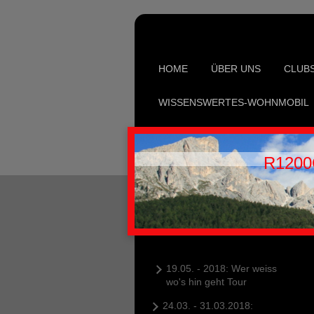
HOME
ÜBER UNS
CLUB
WISSENSWERTES-WOHNMOBIL
R1200
19.05. - 2018: Wer weiss
wo's hin geht Tour
24.03. - 31.03.2018: