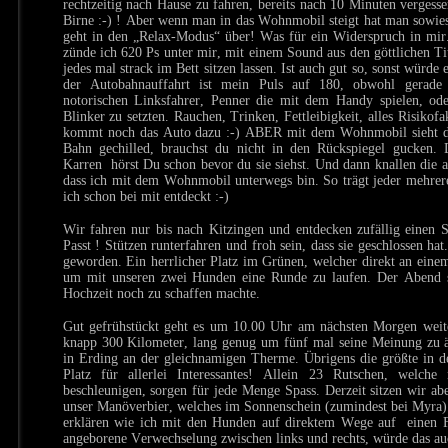
rechtzeitig nach Hause zu fahren, bereits nach 10 Minuten vergess
Birne :-) ! Aber wenn man in das Wohnmobil steigt hat man sowie
geht in den „Relax-Modus“ über! Was für ein Widerspruch in mir
zünde ich 620 Ps unter mir, mit einem Sound aus den göttlichen 
jedes mal strack im Bett sitzen lassen. Ist auch gut so, sonst würde 
der Autobahnauffahrt ist mein Puls auf 180, obwohl gerade
notorischen Linksfahrer, Penner die mit dem Handy spielen, od
Blinker zu setzten. Rauchen, Trinken, Fettleibigkeit, alles Risikof
kommt noch das Auto dazu :-) ABER mit dem Wohnmobil sieht da
Bahn gechilled, brauchst du nicht in den Rückspiegel gucken. 
Karren hörst Du schon bevor du sie siehst. Und dann knallen die a
dass ich mit dem Wohnmobil unterwegs bin. So trägt jeder mehrere
ich schon bei mit entdeckt :-)
Wir fahren nur bis nach Kitzingen und entdecken zufällig einen S
Passt ! Stützen runterfahren und froh sein, dass sie geschlossen ha
geworden. Ein herrlicher Platz im Grünen, welcher direkt an eine
um mit unseren zwei Hunden eine Runde zu laufen. Der Abend so
Hochzeit noch zu schaffen machte.
Gut gefrühstückt geht es um 10.00 Uhr am nächsten Morgen weite
knapp 300 Kilometer, lang genug um fünf mal seine Meinung zu än
in Erding an der gleichnamigen Therme. Übrigens die größte in d
Platz für allerlei Interessantes! Allein 23 Rutschen, welc
beschleunigen, sorgen für jede Menge Spass. Derzeit sitzen wir 
unser Manöverbier, welches im Sonnenschein (zumindest bei Myra)
erklären wie ich mit den Hunden auf direktem Wege auf einen 
angeborene Verwechselung zwischen links und rechts, würde das au